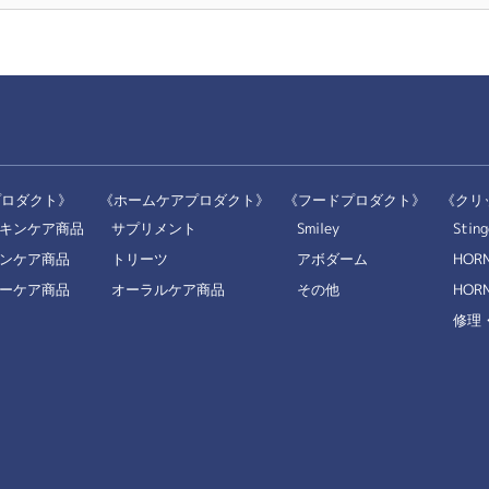
プロダクト》
《ホームケアプロダクト》
《フードプロダクト》
《クリ
キンケア商品
サプリメント
Smiley
Sting
ンケア商品
トリーツ
アボダーム
HOR
ーケア商品
オーラルケア商品
その他
HORN
修理