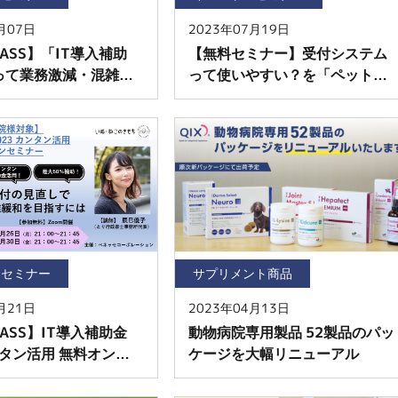
月07日
2023年07月19日
ASS】「IT導入補助
【無料セミナー】受付システム
って業務激減・混雑緩
って使いやすい？を「ペット
すコツ 無料オンライ
PASS」で体験！
ー開催
・セミナー
サプリメント商品
月21日
2023年04月13日
ASS】IT導入補助金
動物病院専用製品 52製品のパッ
ンタン活用 無料オンライ
ケージを大幅リニューアル
ー開催