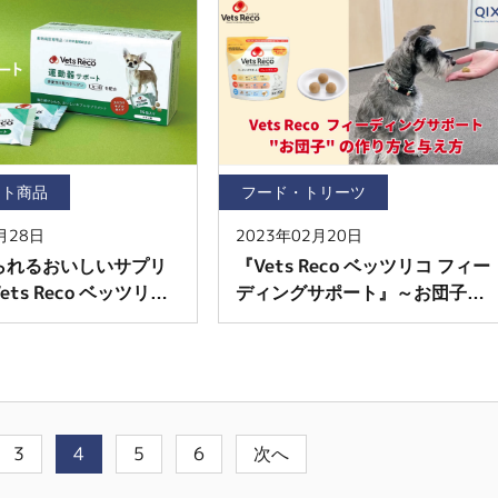
ント商品
フード・トリーツ
月28日
2023年02月20日
られるおいしいサプリ
『Vets Reco ベッツリコ フィー
ts Reco ベッツリコ
ディングサポート』～お団子で
ポート】
の作り方と与え方～
3
4
5
6
次へ