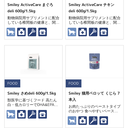
Smiley ActiveCare まぐろ
Smiley ActiveCare チキン
deli 600g/1.5kg
deli 600g/1.5kg
動物病院用サプリメントに配合
動物病院用サプリメントに配合
している椎間板の健康と、関節
している椎間板の健康と、関節
の健康を維持する成分配合 DH
の健康を維持する成分配合
A＆EPAを含有した国産マグロ
肉を使用
FOOD
FOOD
Smiley さめdeli 600g/1.5kg
Smiley 猫用ペロッて くじら 7
本入
獣医学に基づくフード 高たん
白・低カロリーでDHA&EPA、
お肉たっぷりのペーストタイプ
コラーゲンが豊富な鮫生肉で愛
のおやつ 食べやすいペースト
犬の健康と若々しさを維持
状で、スムーズに栄養補給をサ
ポート 愛猫の健康をサポート
する獣医師推奨トリーツ