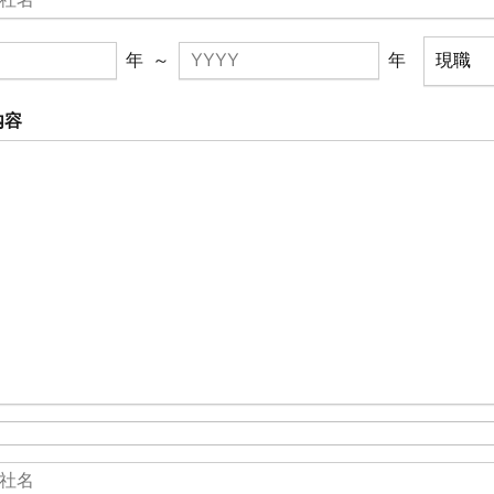
年
～
年
内容