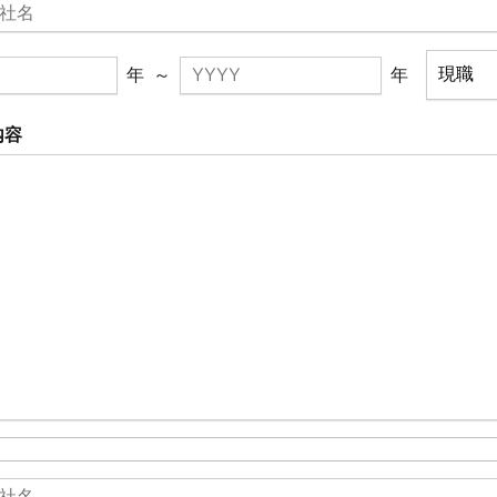
年
～
年
内容