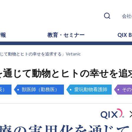
会社
情報
教育・セミナー
QIX B
て動物とヒトの幸せを追求する」Vetanic
通じて動物とヒトの幸せを追求す
長）
獣医師（勤務医）
愛玩動物看護師
その