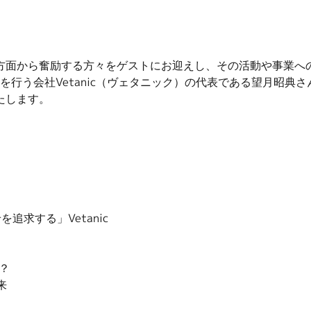
方面から奮励する方々をゲストにお迎えし、その活動や事業へ
を行う会社Vetanic（ヴェタニック）の代表である望月昭
たします。
求する」Vetanic
？
来