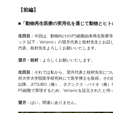
【前編】
■「動物再生医療の実用化を通じて動物とヒトの幸
生田目
：今回は、動物向けのiPS細胞由来再生医療
ック 以下：Vetanic）の望月代表と枝村先生
代表、枝村先生よろしくお願いいたします。
望月・枝村
：よろしくお願いいたします。
生田目
：それでは私から、望月代表と枝村先生につ
邦大学大学院医学研究科にて医学博士を取得。その
以降、JITSUBO（株）、タグシクス・バイオ（株
PS細胞で実現するため、Vetanicを設立されたと
望月
：はい。間違いありません。