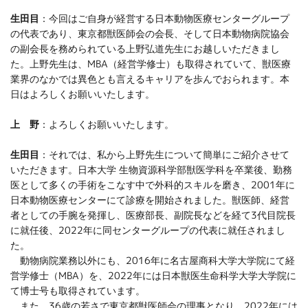
生田目
：今回はご自身が経営する日本動物医療センターグループ
の代表であり、東京都獣医師会の会長、そして日本動物病院協会
の副会長を務められている上野弘道先生にお越しいただきまし
た。上野先生は、MBA（経営学修士）も取得されていて、獣医療
業界のなかでは異色とも言えるキャリアを歩んでおられます。本
日はよろしくお願いいたします。
上 野
：よろしくお願いいたします。
生田目
：それでは、私から上野先生について簡単にご紹介させて
いただきます。日本大学 生物資源科学部獣医学科を卒業後、勤務
医として多くの手術をこなす中で外科的スキルを磨き、2001年に
日本動物医療センターにて診療を開始されました。獣医師、経営
者としての手腕を発揮し、医療部長、副院長などを経て3代目院長
に就任後、2022年に同センターグループの代表に就任されまし
た。
動物病院業務以外にも、2016年に名古屋商科大学大学院にて経
営学修士（MBA）を、2022年には日本獣医生命科学大学大学院に
て博士号も取得されています。
また、36歳の若さで東京都獣医師会の理事となり、2022年には