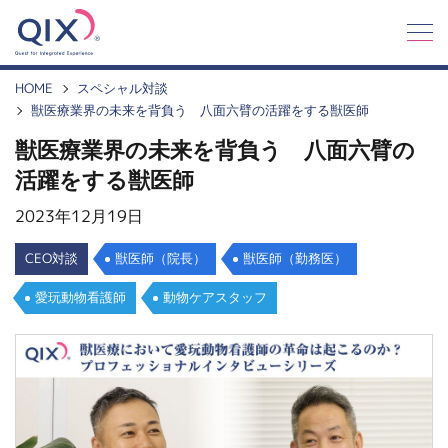
Q
I
X
HOME
スペシャル対談
獣医療業界の未来を背負う 八面六臂の活躍をする獣医師
獣医療業界の未来を背負う 八面六臂の
活躍をする獣医師
2023年12月19日
CEO対談
獣医師（院長）
獣医師（勤務医）
愛玩動物看護師
動物ケアスタッフ