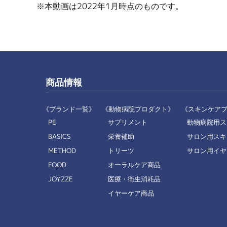
※本動画は2022年1月時点のものです。
商品情報
《ブランド一覧》
《動物病院プロダクト》
《スキンケア
PE
サプリメント
動物病院用ス
BASICS
栄養補助
サロン用スキ
METHOD
トリーツ
サロン用イヤ
FOOD
オーラルケア商品
JOYZZE
医療・衛生消耗品
イヤーケア商品