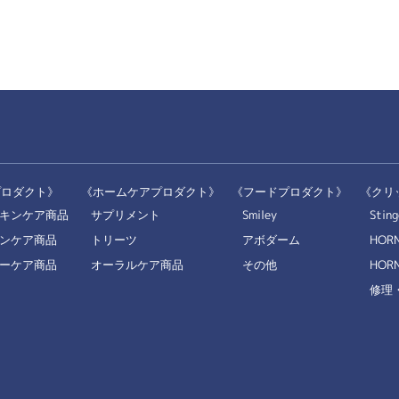
プロダクト》
《ホームケアプロダクト》
《フードプロダクト》
《クリ
キンケア商品
サプリメント
Smiley
Sting
ンケア商品
トリーツ
アボダーム
HOR
ーケア商品
オーラルケア商品
その他
HORN
修理