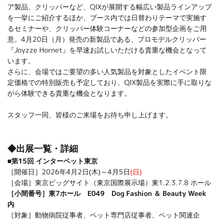
ア製品、クリッパーなど、QIXが展開する幅広い製品ラインアップ
を一挙にご紹介するほか、ブース内では日替わりテーマで実施す
るセミナーや、クリッパー体験コーナーなどの参加型企画をご用
意。4月20日（月）発売の新製品である、プロモデルクリッパー
『Joyzze Hornet
』を早速お試しいただける貴重な機会となって
います。
さらに、会場ではご要望の多い人気製品を対象としたイベント限
定価格での特別販売も予定しており、QIX製品を実際に手に取りな
がら体験できる貴重な機会となります。
スタッフ一同、皆様のご来場をお待ち申し上げます。
◆出展一覧・詳細
■第15回 インターペット東京
［開催日］2026年4月2日(木)～4月5日
(日)
［会場］東京ビッグサイト（東京国際展示場）東1.2.3.7.8 ホール
［小間番号］東7ホール E049 Dog Fashion ＆ Beauty Week
内
［対象］動物病院従事者、ペット専門店従事者、ペット関連企