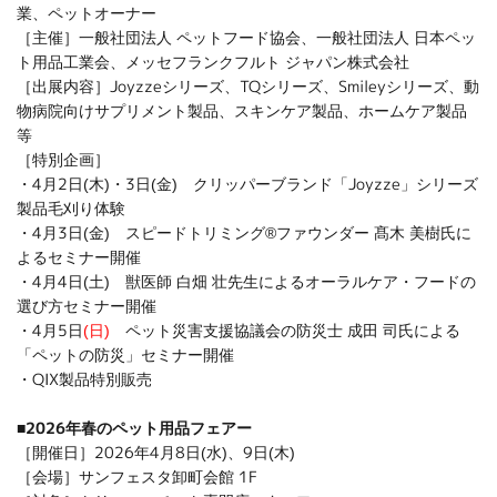
業、ペットオーナー
［主催］一般社団法人 ペットフード協会、一般社団法人 日本ペッ
ト用品工業会、メッセフランクフルト ジャパン株式会社
［出展内容］Joyzzeシリーズ、TQシリーズ、Smileyシリーズ、動
物病院向けサプリメント製品、スキンケア製品、ホームケア製品
等
［特別企画］
・4月2日(木)・3日(金) クリッパーブランド「Joyzze」シリーズ
製品毛刈り体験
・4月3日(金) スピードトリミング®ファウンダー 髙木 美樹氏に
よるセミナー開催
・4月4日(土) 獣医師 白畑 壮先生によるオーラルケア・フードの
選び方セミナー開催
・4月5日
(日)
ペット災害支援協議会の防災士 成田 司氏による
「ペットの防災」セミナー開催
・QIX製品特別販売
■2026年春のペット用品フェアー
［開催日］2026年4月8日(水)、9日(木)
［会場］サンフェスタ卸町会館 1F