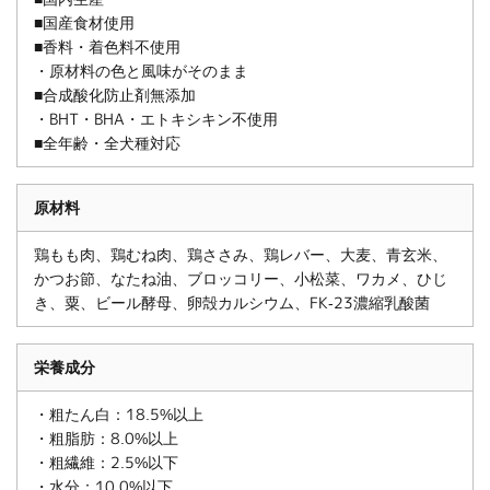
■国産食材使用
■香料・着色料不使用
・原材料の色と風味がそのまま
■合成酸化防止剤無添加
・BHT・BHA・エトキシキン不使用
■全年齢・全犬種対応
原材料
鶏もも肉、鶏むね肉、鶏ささみ、鶏レバー、大麦、青玄米、
かつお節、なたね油、ブロッコリー、小松菜、ワカメ、ひじ
き、粟、ビール酵母、卵殻カルシウム、FK-23濃縮乳酸菌
栄養成分
・粗たん白：18.5%以上
・粗脂肪：8.0%以上
・粗繊維：2.5%以下
・水分：10.0%以下