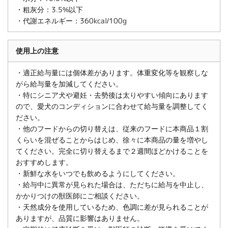
・粗灰分：3.5%以下
・代謝エネルギー：360kcal/100g
使用上の注意
・適正給与量には個体差があります。体重変化等を観察しな
がら給与量を加減してください。
・特にシニア犬や避妊・去勢後は太りやすい傾向にあります
ので、愛犬のコンディションに合わせて給与量を調整してく
ださい。
・他のフードからの切り替えは、従来のフードに本商品１割
くらいを混ぜることからはじめ、徐々に本商品の量を増やし
てください。完全に切り替えるまで２週間ほどかけることを
おすすめします。
・新鮮な水をいつでも飲めるようにしてください。
・給与中に異常が見られた場合は、ただちに給与を中止し、
かかりつけの獣医師にご相談ください。
・天然成分を使用しているため、色調に差が見られることが
ありますが、品質に影響はありません。