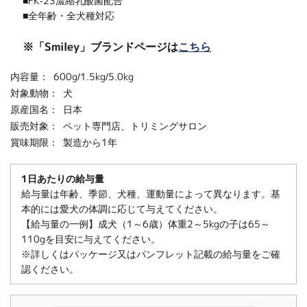
■FK-23濃縮乳酸菌配合
■全年齢・全犬種対応
※「Smiley」ブランドページは
こちら
内容量：
600g/1.5kg/5.0kg
対象動物：
犬
原産国名：
日本
販売対象：
ペット専門店、トリミングサロン
賞味期限：
製造から1年
1日あたりの給与量
給与量は年齢、季節、犬種、運動量によって異なります。基
本的には愛犬の体調に応じて与えてください。
【給与量の一例】成犬（1～6歳）体重2～5kgの子は65～
110gを目安に与えてください。
※詳しくはパッケージ又はパンフレット記載の給与量をご確
認ください。