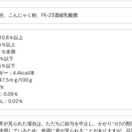
粉、こんにゃく粉、FK-23濃縮乳酸菌
0.8％以上
4％以上
1％未満
3％以下
6％以下
：4.4kcal/本
.5ｍｇ/100ｇ
1％
0.09％
：0.02％
常が見られた場合は、ただちに給与を中止し、かかりつけの獣
使用しているため、色調に差が見られることがありますが、品