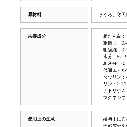
原材料
まぐろ、寒天
栄養成分
・粗たん白：1
・粗脂肪：0.
・粗繊維：0.
・水分：87.
・粗灰分：0.
・代謝エネルギー
・タウリン：47
・リン：0.1
・ナトリウム：
・マグネシウム
使用上の注意
・給与中に異
・天然成分を