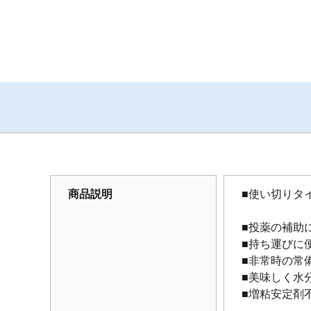
商品説明
■使い切りタ
■投薬の補助
■持ち運びに
■非常時の常
■美味しく水
■増粘安定剤