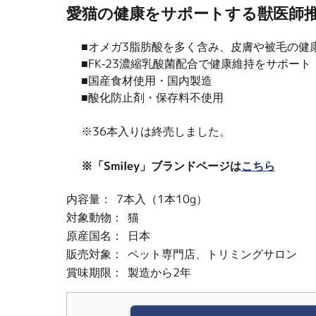
愛猫の健康をサポートする獣医師
■オメガ3脂肪酸を多く含み、皮膚や被毛の健
■FK-23濃縮乳酸菌配合で健康維持をサポート
■国産食材使用・国内製造
■酸化防止剤・保存料不使用
※36本入りは終売しました。
※「Smiley」ブランドページは
こちら
内容量：
7本入（1本10g）
対象動物：
猫
原産国名：
日本
販売対象：
ペット専門店、トリミングサロン
賞味期限：
製造から2年