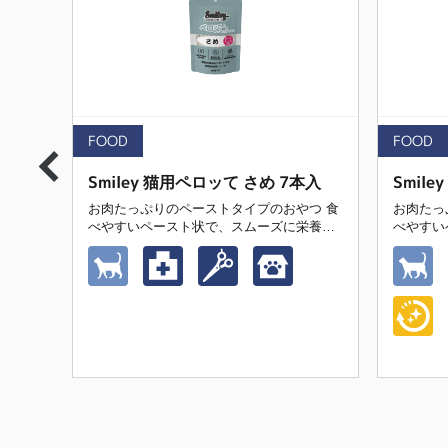
FOOD
FOOD
7本入
Smiley 猫用ペロッて さめ 7本入
Smil
 食
お肉たっぷりのペーストタイプのおやつ 食
お肉たっ
栄養補
べやすいペースト状で、スムーズに栄養補
べやすい
給をサポート 愛猫の健康をサポートする獣
給をサポート 愛猫の健康を
医師推奨トリーツ
医師推奨