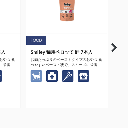
FOOD
FOO
本入
Smiley 猫用ペロッて 鮭 7本入
Smi
やつ 食
お肉たっぷりのペーストタイプのおやつ 食
お肉た
に栄養補
べやすいペースト状で、スムーズに栄養補
べや
給をサポート 愛猫の健康をサポートする獣
給をサポート 愛
医師推奨トリーツ
医師