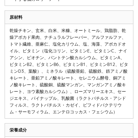
原材料
乾燥チキン、玄米、白米、米糠、オートミール、鶏脂肪、乾
燥アボカド果肉、ナチュラルフレーバー、アルファルファ、
トマト繊維、亜麻仁、塩化カリウム、塩、海藻、アボカドオ
イル、ビタミン（塩化コリン、ビタミンE、ビタミンC、ナイ
アシン、ビオチン、パントテン酸カルシウム、ビタミンA、
ビタミンB2、ビタミンB6、ビタミンB1、ビタミンB12、ビタ
ミンD3、葉酸）、ミネラル（硫酸亜鉛、硫酸鉄、鉄アミノ酸
キレート、亜鉛アミノ酸キレート、セレニウム酵母、銅アミ
ノ酸キレート、硫酸銅、硫酸マンガン、マンガンアミノ酸キ
レート、ヨウ素酸カルシウム）、ローズマリーエキス、セー
ジエキス、パイナップル、乳酸菌（ラクトバチルス・アシド
フィルス、ラクトバチルス・カゼイ、ビフィドバクテリウ
ム・サーモフィラム、エンテロコッカス・フェシウム）
栄養成分