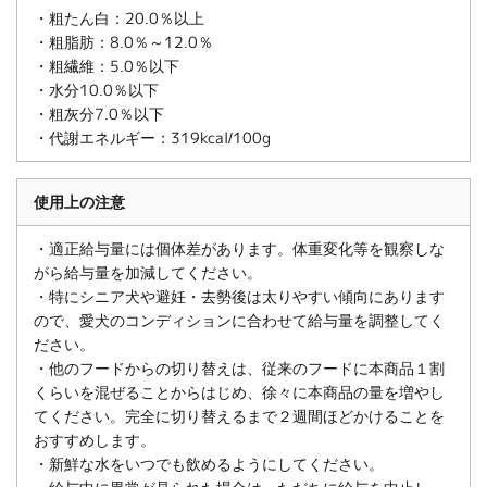
・粗たん白：20.0％以上
・粗脂肪：8.0％～12.0％
・粗繊維：5.0％以下
・水分10.0％以下
・粗灰分7.0％以下
・代謝エネルギー：319kcal/100g
使用上の注意
・適正給与量には個体差があります。体重変化等を観察しな
がら給与量を加減してください。
・特にシニア犬や避妊・去勢後は太りやすい傾向にあります
ので、愛犬のコンディションに合わせて給与量を調整してく
ださい。
・他のフードからの切り替えは、従来のフードに本商品１割
くらいを混ぜることからはじめ、徐々に本商品の量を増やし
てください。完全に切り替えるまで２週間ほどかけることを
おすすめします。
・新鮮な水をいつでも飲めるようにしてください。