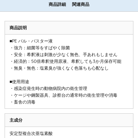
商品詳細
関連商品
商品説明
■PE パル・バスター液
・強力：細菌等をすばやく除菌
・安全：希釈液は刺激が少なく無色、手あれもしません
・経済的：50倍希釈使用原液、希釈しても3か月保存可能
・無臭・無色：塩素臭が強くなく色落ちも心配なし
■使用用途
・感染症発生時の動物病院内の衛生管理
・ケージや鋼製器具、診察台の通常時の衛生管理や消毒
・畜舎の消毒
主成分
安定型複合次亜塩素酸