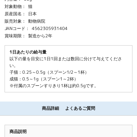
対象動物：
猫
原産国名：
日本
販売対象：
動物病院
JANコード：
4562305931404
賞味期限：
製造から2年
1日あたりの給与量
以下の量を目安に1日1回または数回に分けて与えてくださ
い。
子猫：0.25～0.5g（スプーン1/2～1杯）
成猫：0.5～1g（スプーン1～2杯）
※付属のスプーンすりきり1杯は約0.5gです。
商品詳細
よくあるご質問
商品説明