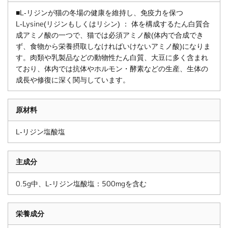
■L-リジンが猫の冬場の健康を維持し、免疫力を保つ
L-Lysine(リジンもしくはリシン) ： 体を構成するたん白質合
成アミノ酸の一つで、猫では必須アミノ酸(体内で合成でき
ず、食物から栄養摂取しなければいけないアミノ酸)になりま
す。肉類や乳製品などの動物性たん白質、大豆に多く含まれ
ており、体内では抗体やホルモン・酵素などの生産、生体の
成長や修復に深く関与しています。
原材料
L-リジン塩酸塩
主成分
0.5g中、L-リジン塩酸塩：500mgを含む
栄養成分