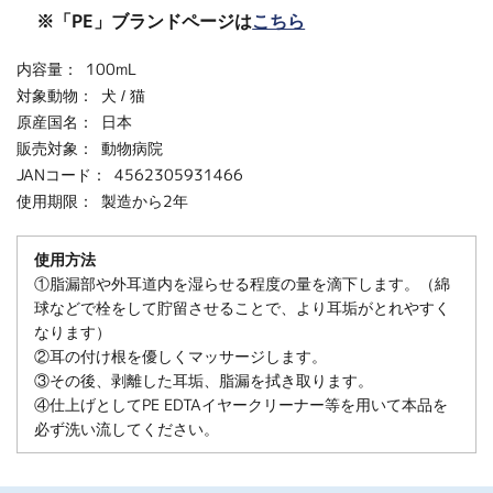
※「PE」ブランドページは
こちら
内容量：
100mL
対象動物：
犬 / 猫
原産国名：
日本
販売対象：
動物病院
JANコード：
4562305931466
使用期限：
製造から2年
使用方法
①脂漏部や外耳道内を湿らせる程度の量を滴下します。（綿
球などで栓をして貯留させることで、より耳垢がとれやすく
なります）
②耳の付け根を優しくマッサージします。
③その後、剥離した耳垢、脂漏を拭き取ります。
④仕上げとしてPE EDTAイヤークリーナー等を用いて本品を
必ず洗い流してください。