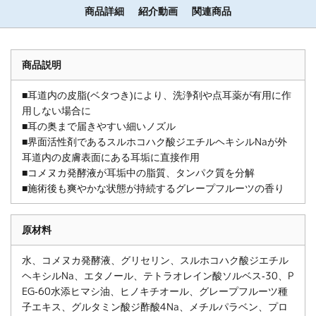
商品詳細
紹介動画
関連商品
商品説明
■耳道内の皮脂(ベタつき)により、洗浄剤や点耳薬が有用に作
用しない場合に
■耳の奥まで届きやすい細いノズル
■界面活性剤であるスルホコハク酸ジエチルヘキシルNaが外
耳道内の皮膚表面にある耳垢に直接作用
■コメヌカ発酵液が耳垢中の脂質、タンパク質を分解
■施術後も爽やかな状態が持続するグレープフルーツの香り
原材料
水、コメヌカ発酵液、グリセリン、スルホコハク酸ジエチル
ヘキシルNa、エタノール、テトラオレイン酸ソルベス-30、P
EG-60水添ヒマシ油、ヒノキチオール、グレープフルーツ種
子エキス、グルタミン酸ジ酢酸4Na、メチルパラベン、プロ