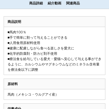
商品詳細
紹介動画
関連商品
商品説明
■馬肉100％
■手で簡単に割って与えることができる
■人用食用原材料使用
■健康に配慮しながら食べる楽しさを愛犬に
■化学的防腐剤・防カビ剤不使用
■療法食を給与している愛犬・愛猫へ安心して与える事ができ
るように、カルシウムやマグネシウムなどのミネラル含有量
を療法食以下に調整
原材料
馬肉（メキシコ・ウルグアイ産）
栄養成分