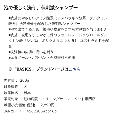
泡で優しく洗う、低刺激シャンプー
■皮膚にやさしいアミノ酸系（アスパラギン酸系・グルタミン
酸系）洗浄成分を配合した低刺激シャンプー
■泡で出てくるため、被毛や皮膚をこすらず刺激を与えません
■皮膚・被毛をすこやかに保つフラーレン、ジラウロイルグル
タミン酸リシンNa、ポリクオタニウム-51、ユズセラミドを配
合
■洗浄後の皮膚に潤いを補う
■エタノール・パラベン・合成香料不使用
※「BASICS」ブランドページは
こちら
内容量：
200g
対象動物：
犬
原産国名：
日本
販売対象：
動物病院・トリミングサロン・ペット専門店
希望小売価格(税別)：
2,890円
JANコード：
4562305933163