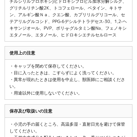
チルシリルプロポキシ)ヒドロキシプロピル加水分解シルク、
グリチルリチン酸2K、トコフェロール、ベタイン、キトサ
ン、アルギン酸Ｎａ、クエン酸、カプリリルグリコール、セ
テアリルグルコシド、PPG-6デシルテトラデセス‐30、1,2-ヘ
キサンジオール、PVP、ポリ-γ-グルタミン酸Na、フェノキシ
エタノール、エタノール、ヒドロキシエチルセルロース
使用上の注意
・キャップを閉めて保存してください。
・目に入ったときは、こすらずによく洗ってください。
・異常が現れたときは使用を中止し、獣医師にご相談くださ
い。
・用途以外に使用しないでください。
保存及び取扱いの注意
・小児の手の届くところ、高温多湿・直射日光を避けて保管
してください。