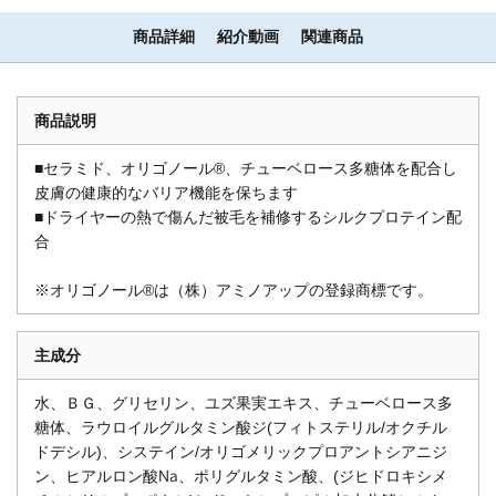
商品詳細
紹介動画
関連商品
商品説明
■セラミド、オリゴノール®、チューベロース多糖体を配合し
皮膚の健康的なバリア機能を保ちます
■ドライヤーの熱で傷んだ被毛を補修するシルクプロテイン配
合
※オリゴノール®は（株）アミノアップの登録商標です。
主成分
水、ＢＧ、グリセリン、ユズ果実エキス、チューベロース多
糖体、ラウロイルグルタミン酸ジ(フィトステリル/オクチル
ドデシル)、システイン/オリゴメリックプロアントシアニジ
ン、ヒアルロン酸Na、ポリグルタミン酸、(ジヒドロキシメ