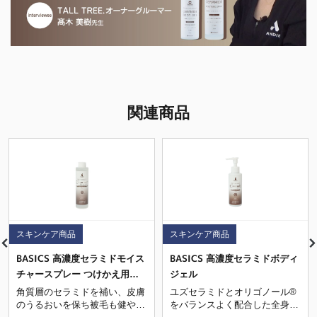
関連商品
スキンケア商品
スキンケア商品
BASICS 高濃度セラミドモイス
BASICS 高濃度セラミドボディ
チャースプレー つけかえ用
ジェル
200mL
角質層のセラミドを補い、皮膚
ユズセラミドとオリゴノール®
のうるおいを保ち被毛も健やか
をバランスよく配合した全身用