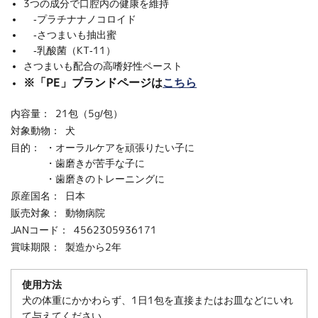
3つの成分で口腔内の健康を維持
‐プラチナナノコロイド
‐さつまいも抽出蜜
‐乳酸菌（KT-11）
さつまいも配合の高嗜好性ペースト
※「PE」ブランドページは
こちら
内容量：
21包（5g/包）
対象動物：
犬
目的：
・オーラルケアを頑張りたい子に
・歯磨きが苦手な子に
・歯磨きのトレーニングに
原産国名：
日本
販売対象：
動物病院
JANコード：
4562305936171
賞味期限：
製造から2年
使用方法
犬の体重にかかわらず、1日1包を直接またはお皿などにいれ
て与えてください。