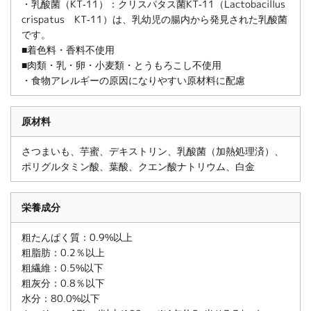
・乳酸菌（KT-11）：クリスパタス菌KT-11（Lactobacillus
crispatus KT-11）は、乳幼児の腸内から発見された乳酸菌
です。
■着色料・香料不使用
■肉類・乳・卵・小麦類・とうもろこし不使用
・食物アレルギーの原因になりやすい原材料に配慮
原材料
さつまいも、芋蜜、デキストリン、乳酸菌（加熱処理済）、
ポリグルタミン酸、葉酸、クエン酸ナトリウム、白金
栄養成分
粗たんぱく質：0.9%以上
粗脂肪：0.2％以上
粗繊維：0.5%以下
粗灰分：0.8％以下
水分：80.0%以下