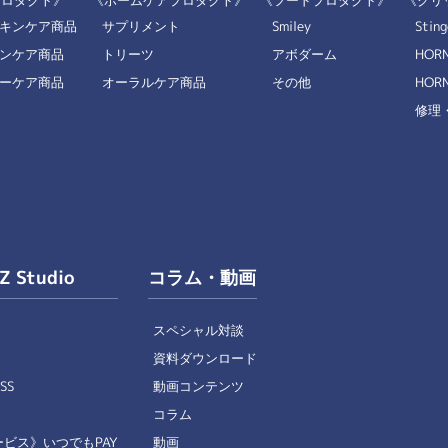
プロダクト》
《ホームケアプロダクト》
《フードプロダクト》
《クリ
キンケア商品
サプリメント
Smiley
Sting
ンケア商品
トリーツ
アボダーム
HOR
ーケア商品
オーラルケア商品
その他
HORN
修理
IZ Studio
コラム・動画
スペシャル対談
+
資料ダウンロード
SS
動画コンテンツ
コラム
ビス》いつでもPAY
動画