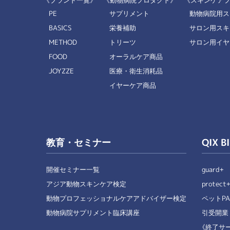
《ブランド一覧》
《動物病院プロダクト》
《スキンケア
PE
サプリメント
動物病院用ス
BASICS
栄養補助
サロン用スキ
METHOD
トリーツ
サロン用イヤ
FOOD
オーラルケア商品
JOYZZE
医療・衛生消耗品
イヤーケア商品
教育・セミナー
QIX B
開催セミナー一覧
guard+
アジア動物スキンケア検定
protect
動物プロフェッショナルケアアドバイザー検定
ペットPA
動物病院サプリメント臨床講座
引受開業
《終了サー