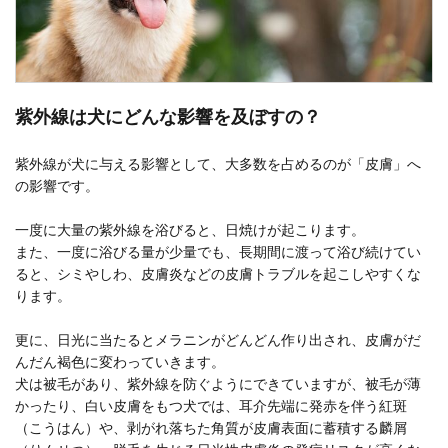
紫外線は犬にどんな影響を及ぼすの？
紫外線が犬に与える影響として、大多数を占めるのが「皮膚」へ
の影響です。
一度に大量の紫外線を浴びると、日焼けが起こります。
また、一度に浴びる量が少量でも、長期間に渡って浴び続けてい
ると、シミやしわ、皮膚炎などの皮膚トラブルを起こしやすくな
ります。
更に、日光に当たるとメラニンがどんどん作り出され、皮膚がだ
んだん褐色に変わっていきます。
犬は被毛があり、紫外線を防ぐようにできていますが、被毛が薄
かったり、白い皮膚をもつ犬では、耳介先端に発赤を伴う紅斑
（こうはん）や、剥がれ落ちた角質が皮膚表面に蓄積する麟屑