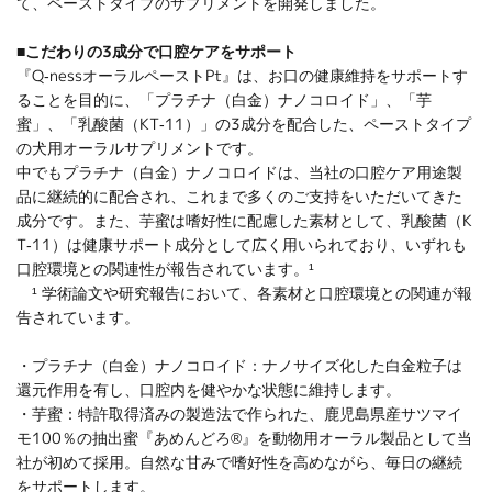
て、ペーストタイプのサプリメントを開発しました。
■こだわりの3成分で口腔ケアをサポート
『Q-nessオーラルペーストPt』は、お口の健康維持をサポートす
ることを目的に、「プラチナ（白金）ナノコロイド」、「芋
蜜」、「乳酸菌（KT-11）」の3成分を配合した、ペーストタイプ
の犬用オーラルサプリメントです。
中でもプラチナ（白金）ナノコロイドは、当社の口腔ケア用途製
品に継続的に配合され、これまで多くのご支持をいただいてきた
成分です。また、芋蜜は嗜好性に配慮した素材として、乳酸菌（K
T-11）は健康サポート成分として広く用いられており、いずれも
口腔環境との関連性が報告されています。¹
¹ 学術論文や研究報告において、各素材と口腔環境との関連が報
告されています。
・プラチナ（白金）ナノコロイド：ナノサイズ化した白金粒子は
還元作用を有し、口腔内を健やかな状態に維持します。
・芋蜜：特許取得済みの製造法で作られた、鹿児島県産サツマイ
モ100％の抽出蜜『あめんどろ®』を動物用オーラル製品として当
社が初めて採用。自然な甘みで嗜好性を高めながら、毎日の継続
をサポートします。