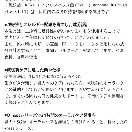
・乳酸菌（KT-11）：クリスパタス菌KT-11（Lactobacillus crisp
atus KT-11）は、口腔内の環境維持を補助する成分です。
■嗜好性とアレルギー配慮を両立した成分設計
本製品は、主原料に嗜好性の高いさつまいもを使用することで、
愛犬にとって美味しく続けやすいことにこだわりました。
また、原材料に肉類・小麦類・卵・トウモロコシを使用しない成
分設計とすることで、食物アレルギーにも配慮しています。※着
色料、香料不使用
■就寝前ケアに適した簡単仕様
使用方法は、1日1包を目安に与えるだけ。
歯みがきが難しい愛犬へのケアはもちろん、就寝前のオーラルケ
アの補助としてもご活用いただけます。おやすみ前に与えること
で、寝ている間もお口の健康をサポートし、毎日のケアを無理な
く続けることができます。
■Q-nessシリーズで24時間のオーラルケア習慣を
愛犬・愛猫のオーラルケアを無理なく続けられることに特化したQ
-nessシリーズ。