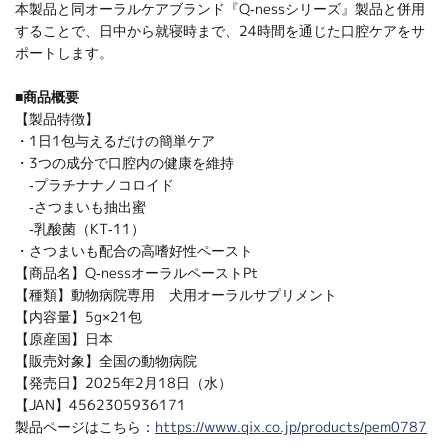
本製品と同オーラルケアブランド『Q-nessシリーズ』製品と併用
することで、日中から就寝時まで、24時間を通じた口腔ケアをサ
ポートします。
■商品概要
【製品特徴】
・1日1包与えるだけの簡単ケア
・3つの成分で口腔内の健康を維持
‐プラチナナノコロイド
‐さつまいも抽出蜜
‐乳酸菌（KT-11）
・さつまいも配合の高嗜好性ペースト
【商品名】Q-nessオーラルペーストPt
【種類】動物病院専用 犬用オーラルサプリメント
【内容量】5g×21包
【原産国】日本
【販売対象】全国の動物病院
【発売日】2025年2月18日（水）
【JAN】4562305936171
製品ページはこちら：
https://www.qix.co.jp/products/pem0787