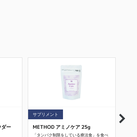
サプリメント
サプ
ウダー
METHOD アミノケア 25g
MET
「タンパク制限をしている療法食」を食べ
「タ