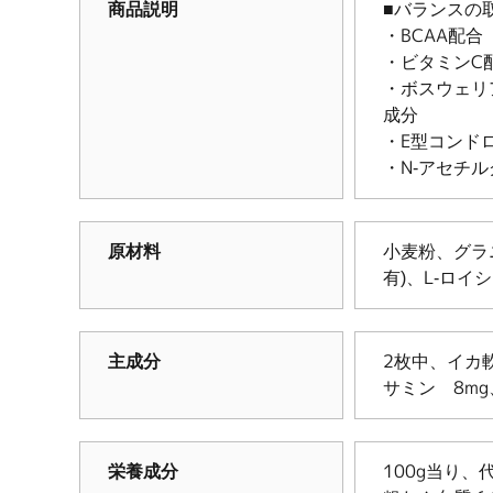
商品説明
■バランスの
・BCAA配
・ビタミンC
・ボスウェリ
成分
・E型コンド
・N-アセチ
原材料
小麦粉、グラ
有)、L-ロ
主成分
2枚中、イカ
サミン 8mg、
栄養成分
100g当り、代