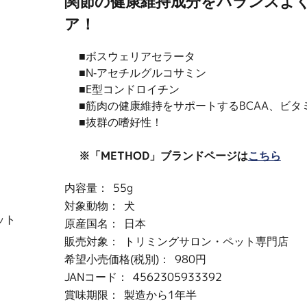
関節の健康維持成分をバランスよ
ア！
■ボスウェリアセラータ
■N-アセチルグルコサミン
■E型コンドロイチン
■筋肉の健康維持をサポートするBCAA、ビタ
■抜群の嗜好性！
※「METHOD」ブランドページは
こちら
内容量：
55g
対象動物：
犬
ット
原産国名：
日本
販売対象：
トリミングサロン・ペット専門店
希望小売価格(税別)：
980円
JANコード：
4562305933392
賞味期限：
製造から1年半