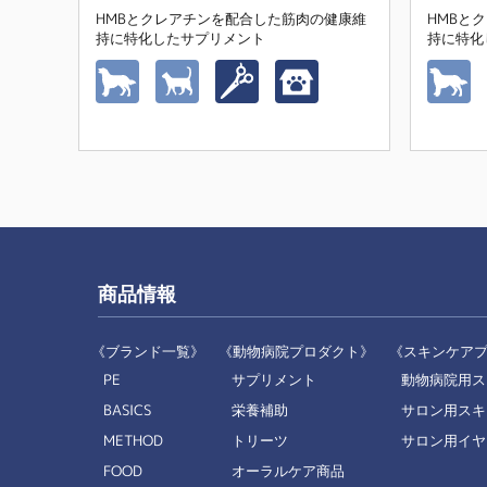
HMBとクレアチンを配合した筋肉の健康維
HMBと
持に特化したサプリメント
持に特化
商品情報
《ブランド一覧》
《動物病院プロダクト》
《スキンケア
PE
サプリメント
動物病院用ス
BASICS
栄養補助
サロン用スキ
METHOD
トリーツ
サロン用イヤ
FOOD
オーラルケア商品