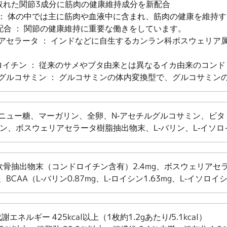
取れた関節3成分に筋肉の健康維持成分を新配合
合 ： 体の中では主に筋肉や血液中に含まれ、筋肉の健康を維持
配合 ： 関節の健康維持に重要な働きをしています。
アセラータ ： インドなどに自生するカンラン科ボスウェリア
ロイチン ： 従来のサメやブタ由来とは異なるイカ由来のコン
ルグルコサミン ： グルコサミンの体内変換型で、グルコサミン
ニュー糖、マーガリン、全卵、N-アセチルグルコサミン、ビタ
イシン、ボスウェリアセラータ樹脂抽出物末、L-バリン、L-イソロ
軟骨抽出物末（コンドロイチン含有）2.4mg、ボスウェリアセラ
BCAA（L-バリン0.87mg、L-ロイシン1.63mg、L-イソロイシ
謝エネルギー 425kcal以上（1枚約1.2gあたり/5.1kcal）