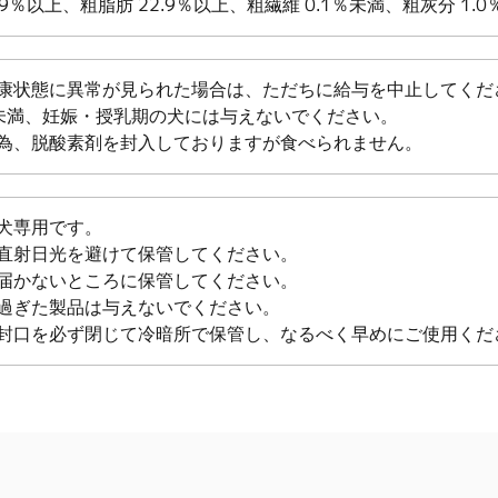
.9％以上、粗脂肪 22.9％以上、粗繊維 0.1％未満、粗灰分 1.0
康状態に異常が見られた場合は、ただちに給与を中止してくだ
未満、妊娠・授乳期の犬には与えないでください。
為、脱酸素剤を封入しておりますが食べられません。
犬専用です。
直射日光を避けて保管してください。
届かないところに保管してください。
過ぎた製品は与えないでください。
封口を必ず閉じて冷暗所で保管し、なるべく早めにご使用くだ