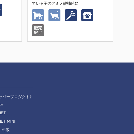
ている子のアミノ酸補給に
てい
ッパープロダクト》
er
NET
ET MINI
・相談