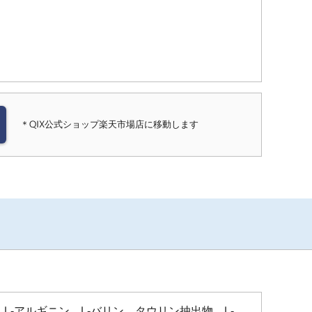
＊QIX公式ショップ楽天市場店に移動します
L-アルギニン、L-バリン、タウリン抽出物、L-