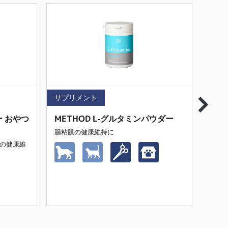
サプリメント
サプ
ー おやつ
METHOD L-グルタミンパウダー
MET
腸粘膜の健康維持に
「タ
てい
肉の健康維