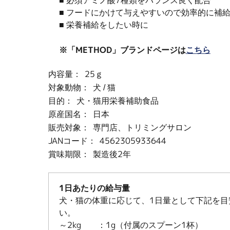
■ 必須アミノ酸7種類をバランス良く配合
■ フードにかけて与えやすいので効率的に補
■ 栄養補給をしたい時に
※「METHOD」ブランドページは
こちら
内容量：
25ｇ
対象動物：
犬 / 猫
目的：
犬・猫用栄養補助食品
原産国名：
日本
販売対象：
専門店、トリミングサロン
JANコード：
4562305933644
賞味期限：
製造後2年
1日あたりの給与量
犬・猫の体重に応じて、1日量として下記を目
い。
～2kg ：1g（付属のスプーン1杯）