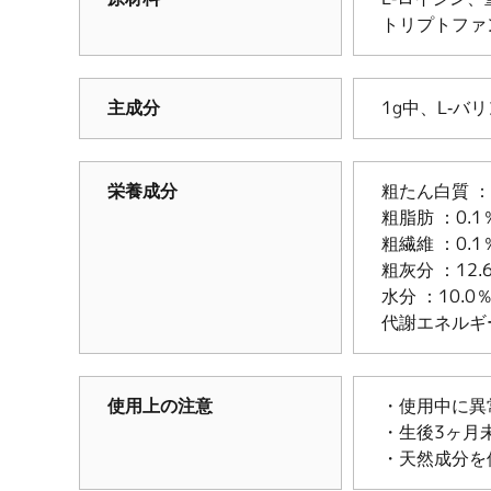
トリプトファ
主成分
1g中、L-バ
栄養成分
粗たん白質 ：
粗脂肪 ：0.
粗繊維 ：0.
粗灰分 ：12.
水分 ：10.0
代謝エネルギー 
使用上の注意
・使用中に異
・生後3ヶ月
・天然成分を