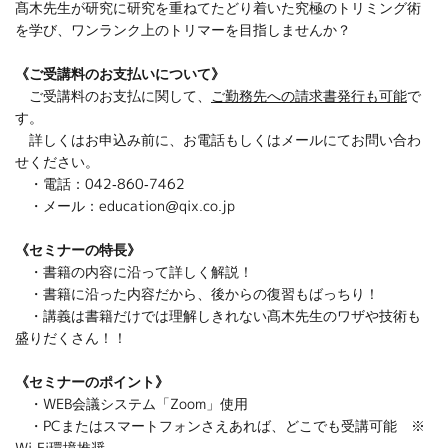
髙木先生が研究に研究を重ねてたどり着いた究極のトリミング術
を学び、ワンランク上のトリマーを目指しませんか？
《ご受講料のお支払いについて》
ご受講料のお支払に関して、
ご勤務先への請求書発行も可能
で
す。
詳しくはお申込み前に、お電話もしくはメールにてお問い合わ
せください。
・電話：042-860-7462
・メール：education@qix.co.jp
《セミナーの特長》
・書籍の内容に沿って詳しく解説！
・書籍に沿った内容だから、後からの復習もばっちり！
・講義は書籍だけでは理解しきれない髙木先生のワザや技術も
盛りだくさん！！
《セミナーのポイント》
・WEB会議システム「Zoom」使用
・PCまたはスマートフォンさえあれば、どこでも受講可能 ※